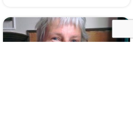
Omdat het zo mooi en zo dankbaar is.
Niet alleen betaalde krachten, maar ook een heel team van
meer dan honderd vrijwilligers draagt bij aan de zorg voor
alle gasten. Clara ter Berg